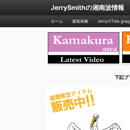
JerrySmithの湘南波情報
ホーム
速報画像
JerryのTide grag
下記ブ