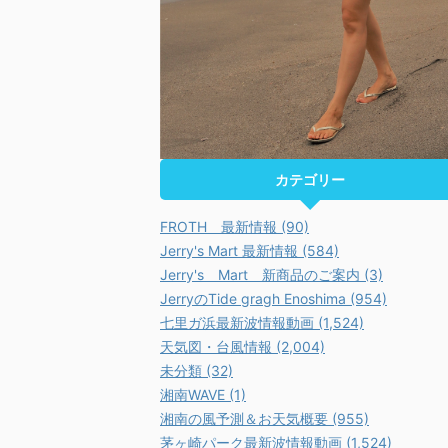
カテゴリー
FROTH 最新情報 (90)
Jerry's Mart 最新情報 (584)
Jerry's Mart 新商品のご案内 (3)
JerryのTide gragh Enoshima (954)
七里ガ浜最新波情報動画 (1,524)
天気図・台風情報 (2,004)
未分類 (32)
湘南WAVE (1)
湘南の風予測＆お天気概要 (955)
茅ヶ崎パーク最新波情報動画 (1,524)