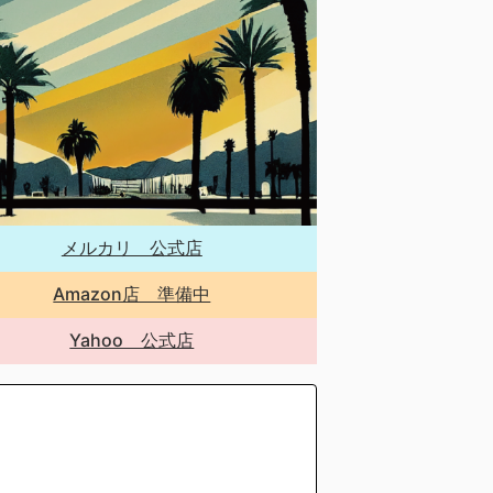
メルカリ 公式店
Amazon店 準備中
Yahoo 公式店