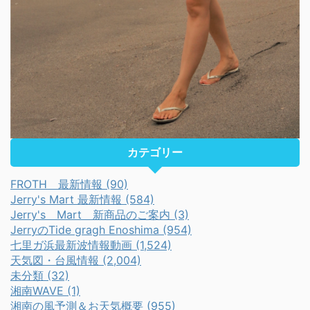
カテゴリー
FROTH 最新情報 (90)
Jerry's Mart 最新情報 (584)
Jerry's Mart 新商品のご案内 (3)
JerryのTide gragh Enoshima (954)
七里ガ浜最新波情報動画 (1,524)
天気図・台風情報 (2,004)
未分類 (32)
湘南WAVE (1)
湘南の風予測＆お天気概要 (955)