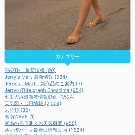
カテゴリー
FROTH 最新情報 (90)
Jerry's Mart 最新情報 (584)
Jerry's Mart 新商品のご案内 (3)
JerryのTide gragh Enoshima (954)
七里ガ浜最新波情報動画 (1,524)
天気図・台風情報 (2,004)
未分類 (32)
湘南WAVE (1)
湘南の風予測＆お天気概要 (955)
茅ヶ崎パーク最新波情報動画 (1,524)