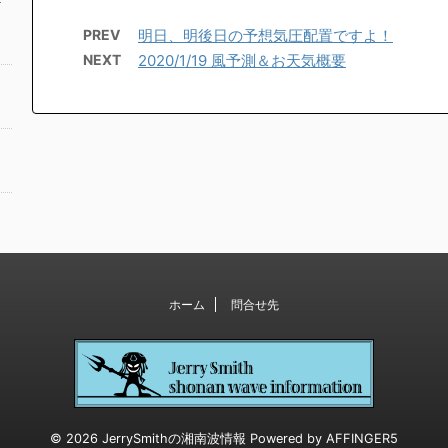
PREV
明日、明後日の予想気圧配置ですよ！
NEXT
2020/1/19 風予測＆お天気概要
ホーム
問合せ先
© 2026 JerrySmithの湘南波情報 Powered by
AFFINGER5