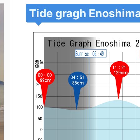
Tide gragh Enoshim