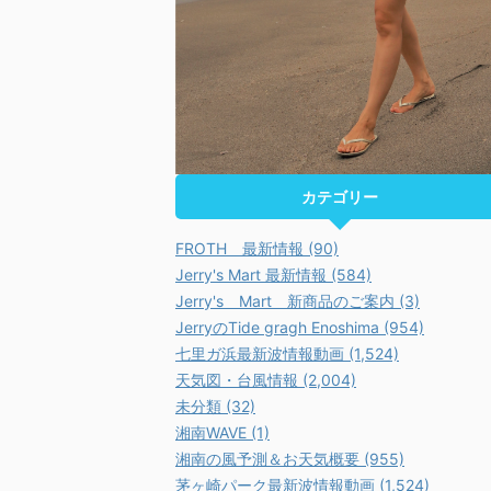
カテゴリー
FROTH 最新情報 (90)
Jerry's Mart 最新情報 (584)
Jerry's Mart 新商品のご案内 (3)
JerryのTide gragh Enoshima (954)
七里ガ浜最新波情報動画 (1,524)
天気図・台風情報 (2,004)
未分類 (32)
湘南WAVE (1)
湘南の風予測＆お天気概要 (955)
茅ヶ崎パーク最新波情報動画 (1,524)