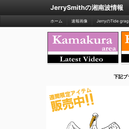
JerrySmithの湘南波情報
ホーム
速報画像
JerryのTide grag
下記ブ