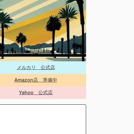
メルカリ 公式店
Amazon店 準備中
Yahoo 公式店