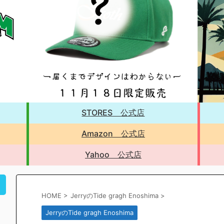
STORES 公式店
Amazon 公式店
Yahoo 公式店
！
HOME
>
JerryのTide gragh Enoshima
>
JerryのTide gragh Enoshima