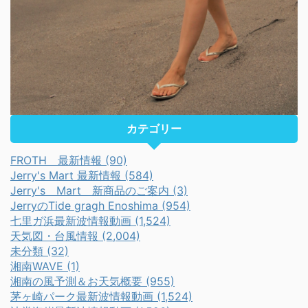
カテゴリー
FROTH 最新情報 (90)
Jerry's Mart 最新情報 (584)
Jerry's Mart 新商品のご案内 (3)
JerryのTide gragh Enoshima (954)
七里ガ浜最新波情報動画 (1,524)
天気図・台風情報 (2,004)
未分類 (32)
湘南WAVE (1)
湘南の風予測＆お天気概要 (955)
茅ヶ崎パーク最新波情報動画 (1,524)