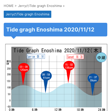
HOME
>
JerryのTide gragh Enoshima
>
JerryのTide gragh Enoshima
Tide gragh Enoshima 2020/11/12