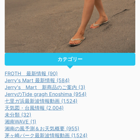
カテゴリー
FROTH 最新情報 (90)
Jerry's Mart 最新情報 (584)
Jerry's Mart 新商品のご案内 (3)
JerryのTide gragh Enoshima (954)
七里ガ浜最新波情報動画 (1,524)
天気図・台風情報 (2,004)
未分類 (32)
湘南WAVE (1)
湘南の風予測＆お天気概要 (955)
茅ヶ崎パーク最新波情報動画 (1,524)