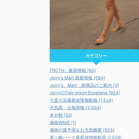
カテゴリー
FROTH 最新情報 (90)
Jerry's Mart 最新情報 (584)
Jerry's Mart 新商品のご案内 (3)
JerryのTide gragh Enoshima (954)
七里ガ浜最新波情報動画 (1,524)
天気図・台風情報 (2,004)
未分類 (32)
湘南WAVE (1)
湘南の風予測＆お天気概要 (955)
茅ヶ崎パーク最新波情報動画 (1,524)