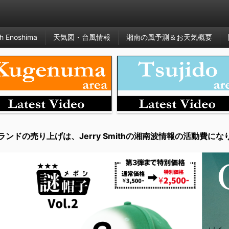
h Enoshima
天気図・台風情報
湘南の風予測＆お天気概要
ランドの売り上げは、Jerry Smithの湘南波情報の活動費にな