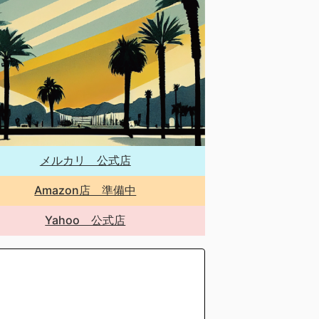
メルカリ 公式店
Amazon店 準備中
Yahoo 公式店