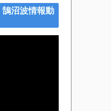
50 鵠沼波情報動