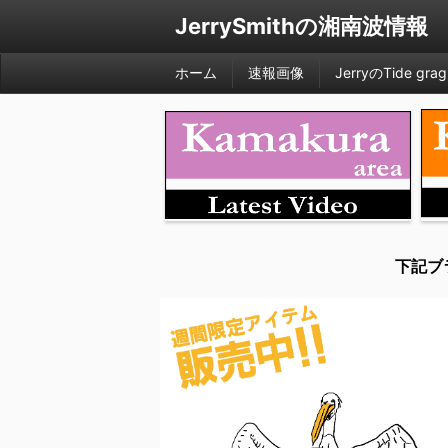
JerrySmithの湘南波情報
ホーム
速報画像
JerryのTide grag
下記ブ