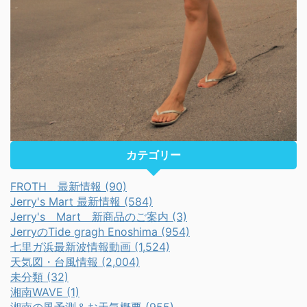
カテゴリー
FROTH 最新情報 (90)
Jerry's Mart 最新情報 (584)
Jerry's Mart 新商品のご案内 (3)
JerryのTide gragh Enoshima (954)
七里ガ浜最新波情報動画 (1,524)
天気図・台風情報 (2,004)
未分類 (32)
湘南WAVE (1)