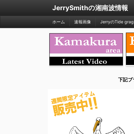
JerrySmithの湘南波情報
ホーム
速報画像
JerryのTide grag
下記ブ