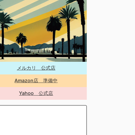
メルカリ 公式店
Amazon店 準備中
Yahoo 公式店