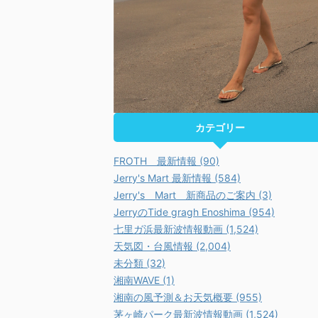
カテゴリー
FROTH 最新情報 (90)
Jerry's Mart 最新情報 (584)
Jerry's Mart 新商品のご案内 (3)
JerryのTide gragh Enoshima (954)
七里ガ浜最新波情報動画 (1,524)
天気図・台風情報 (2,004)
未分類 (32)
湘南WAVE (1)
湘南の風予測＆お天気概要 (955)
茅ヶ崎パーク最新波情報動画 (1,524)