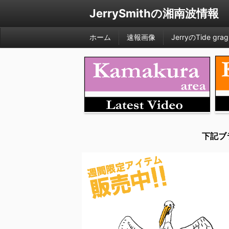
JerrySmithの湘南波情報
ホーム
速報画像
JerryのTide grag
下記ブ