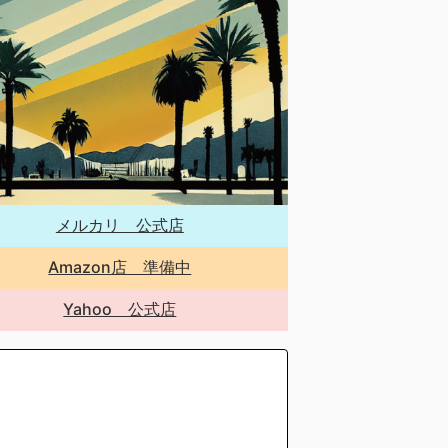
メルカリ 公式店
Amazon店 準備中
Yahoo 公式店