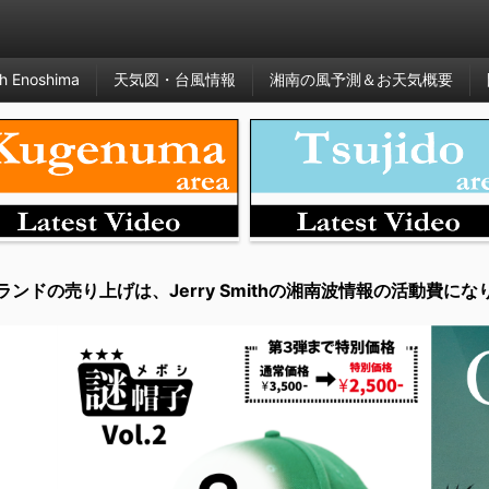
h Enoshima
天気図・台風情報
湘南の風予測＆お天気概要
ランドの売り上げは、Jerry Smithの湘南波情報の活動費にな