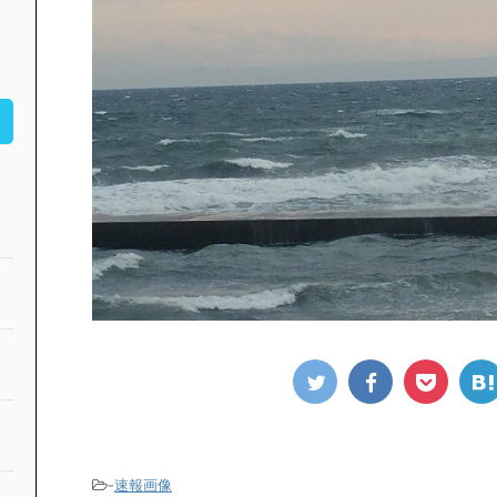
-
速報画像
公