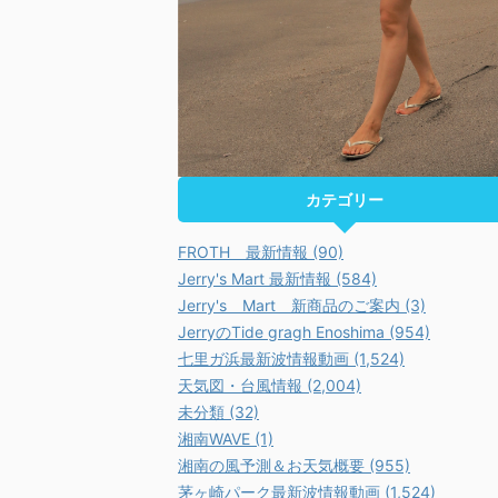
カテゴリー
FROTH 最新情報 (90)
Jerry's Mart 最新情報 (584)
Jerry's Mart 新商品のご案内 (3)
JerryのTide gragh Enoshima (954)
七里ガ浜最新波情報動画 (1,524)
天気図・台風情報 (2,004)
未分類 (32)
湘南WAVE (1)
湘南の風予測＆お天気概要 (955)
茅ヶ崎パーク最新波情報動画 (1,524)