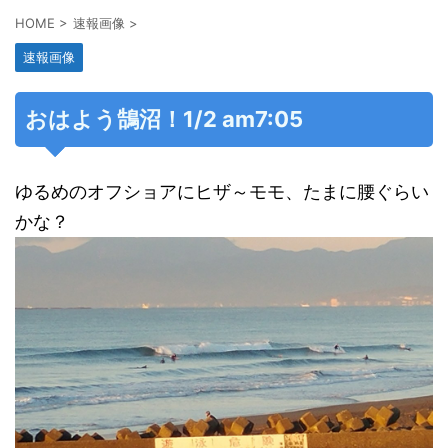
HOME
>
速報画像
>
速報画像
おはよう鵠沼！1/2 am7:05
ゆるめのオフショアにヒザ～モモ、たまに腰ぐらい
かな？