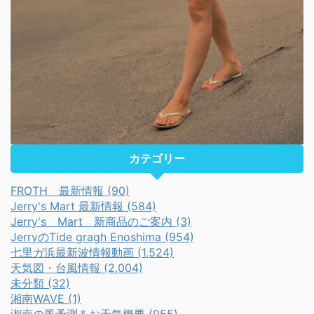
カテゴリー
FROTH 最新情報 (90)
Jerry's Mart 最新情報 (584)
Jerry's Mart 新商品のご案内 (3)
JerryのTide gragh Enoshima (954)
七里ガ浜最新波情報動画 (1,524)
天気図・台風情報 (2,004)
未分類 (32)
湘南WAVE (1)