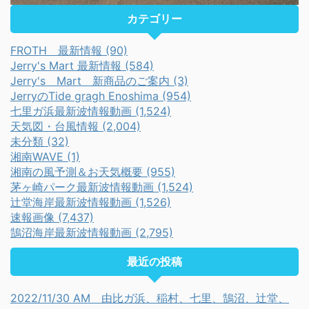
カテゴリー
FROTH 最新情報 (90)
Jerry's Mart 最新情報 (584)
Jerry's Mart 新商品のご案内 (3)
JerryのTide gragh Enoshima (954)
七里ガ浜最新波情報動画 (1,524)
天気図・台風情報 (2,004)
未分類 (32)
湘南WAVE (1)
湘南の風予測＆お天気概要 (955)
茅ヶ崎パーク最新波情報動画 (1,524)
辻堂海岸最新波情報動画 (1,526)
速報画像 (7,437)
鵠沼海岸最新波情報動画 (2,795)
最近の投稿
2022/11/30 AM 由比ガ浜、稲村、七里、鵠沼、辻堂、