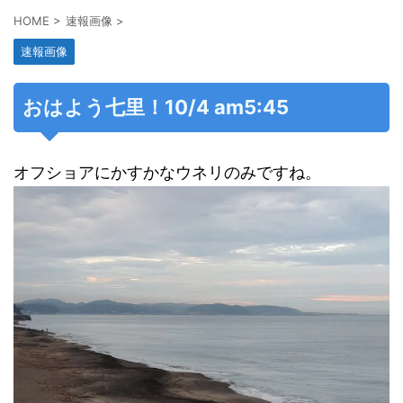
HOME
>
速報画像
>
速報画像
おはよう七里！10/4 am5:45
オフショアにかすかなウネリのみですね。