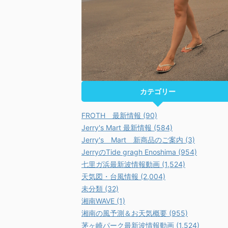
カテゴリー
FROTH 最新情報 (90)
Jerry's Mart 最新情報 (584)
Jerry's Mart 新商品のご案内 (3)
JerryのTide gragh Enoshima (954)
七里ガ浜最新波情報動画 (1,524)
天気図・台風情報 (2,004)
未分類 (32)
湘南WAVE (1)
湘南の風予測＆お天気概要 (955)
茅ヶ崎パーク最新波情報動画 (1,524)