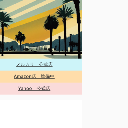
メルカリ 公式店
Amazon店 準備中
Yahoo 公式店