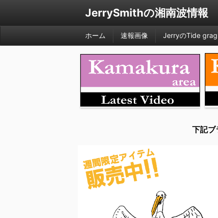
JerrySmithの湘南波情報
ホーム
速報画像
JerryのTide grag
下記ブ