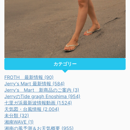
カテゴリー
FROTH 最新情報 (90)
Jerry's Mart 最新情報 (584)
Jerry's Mart 新商品のご案内 (3)
JerryのTide gragh Enoshima (954)
七里ガ浜最新波情報動画 (1,524)
天気図・台風情報 (2,004)
未分類 (32)
湘南WAVE (1)
湘南の風予測＆お天気概要 (955)